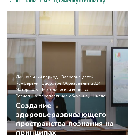
→ Пополнить методическую копилку
Дошкольный период
Здоровье детей
Конферения Здоровое Образование 2024
Материалы
Методическая копилка
Раздельно-параллельное обучение
Школа
Создание
здоровьеразвивающего
пространства познания на
принципах