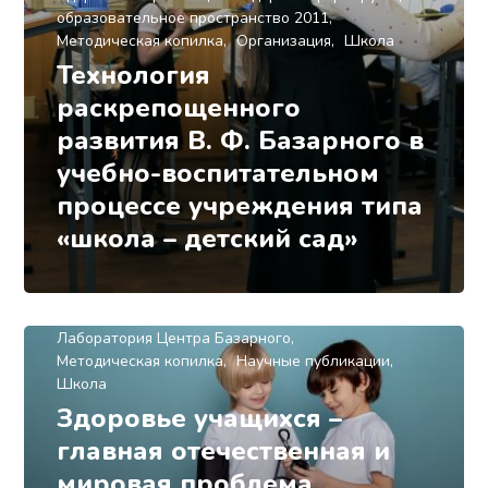
образовательное пространство 2011
Методическая копилка
Организация
Школа
Технология
раскрепощенного
развития В. Ф. Базарного в
учебно-воспитательном
процессе учреждения типа
«школа – детский сад»
Здоровье детей
Здоровьесберегающее и здоровьеформирующее
образовательное пространство 2011
Лаборатория Центра Базарного
Методическая копилка
Научные публикации
Школа
Здоровье учащихся –
главная отечественная и
мировая проблема