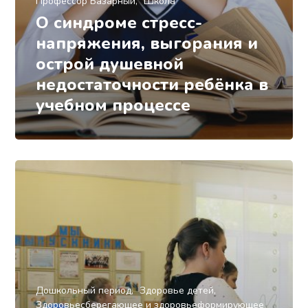
Профессор Базарный
Школа
О синдроме стресс-
напряжения, выгорания и
острой душевной
недостаточности ребёнка в
учебном процессе
Дошкольный период
Здоровье детей
Здоровьесберегающее и здоровьеформирующее