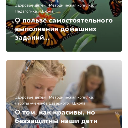
Здоровье детей
Методическая копилка
Педагогика
Школа
О пользе самостоятельного
выполнения домашних
заданий…
Здоровье детей
Методическая копилка
Работы учеников Базарного
Школа
О том, как красивы, но
беззащитны наши дети