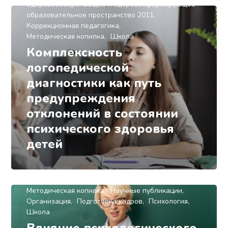
Здоровьесберегающее и здоровьеформирующее
образовательное пространство 2011
Коррекционная педагогика
Методическая копилка
Школа
Комплексность
логопедической
диагностики как путь
предупреждения
отклонений в состоянии
психического здоровья
детей
Здоровье детей
Здоровьесберегающее и здоровьеформирующее
образовательное пространство 2011
Методическая копилка
Научные публикации
Организация
Подготовка кадров
Психология
Школа