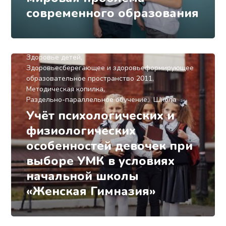
современного образования
Здоровье детей
Здоровьесберегающее и здоровьеформирующее
образовательное пространство 2011
Методическая копилка
Раздельно-параллельное обучение
Школа
Учёт психологических и
физиологических
особенностей девочек при
выборе УМК в условиях
начальной школы
«Женская Гимназия»
Здоровье детей