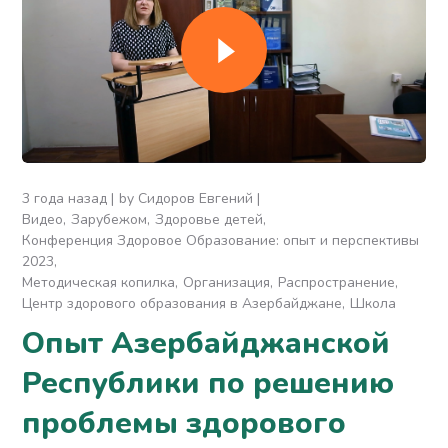
3 года назад
by
Сидоров Евгений
Видео
Зарубежом
Здоровье детей
Конференция Здоровое Образование: опыт и перспективы
2023
Методическая копилка
Организация
Распространение
Центр здорового образования в Азербайджане
Школа
Опыт Азербайджанской
Республики по решению
проблемы здорового