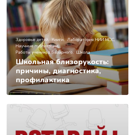
Здоровье детей
Книги
Лаборатория НИИ МПС
Научные публикации
Работы учеников Базарного
Школа
Школьная близорукость:
причины, диагностика,
профилактика