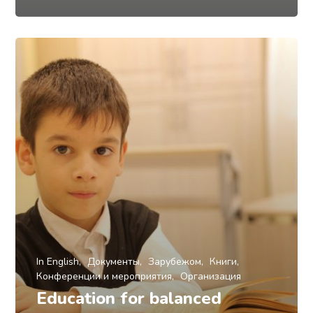
In English
Документы
Зарубежом
Книги
Конференции и мероприятия
Организация
Education for balanced