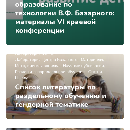
образование по
технологии В.Ф. Базарного:
материалы VI краевой
конференции
Влияние среды
Документы
Книги
Лаборатория ФЗПО
Лаборатория Центра Базарного
Материалы
Методическая копилка
Научные публикации
Раздельно-параллельное обучение
Статьи
Школа
Список литературы по
раздельному обучению и
гендерной тематике