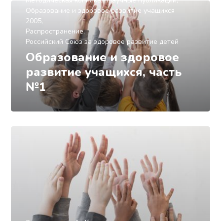
Методическая копилка
Научные публикации
Образование и здоровое развитие учащихся
2005
Распространение
Российский Союз за здоровое развитие детей
Образование и здоровое
развитие учащихся, часть
№1