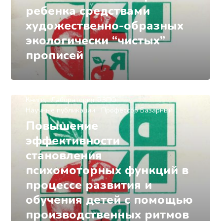
ребенка средствами
художественно-образных
экологически “чистых”
прописей
Книги
Лаборатория ФЗПО
Научные публикации
Профессор Базарный
Повышение
эффективности
становления
психомоторных функций в
процессе развития и
обучения детей с помощью
производственных ритмов