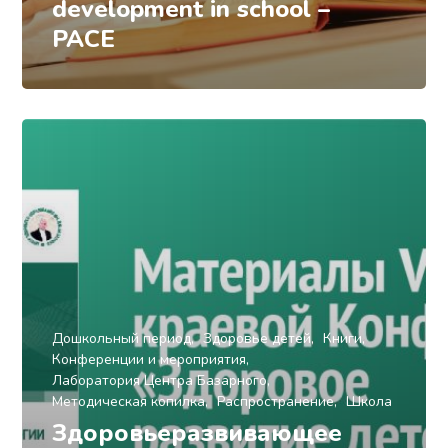
development in school –
PACE
Дошкольный период
Здоровье детей
Книги
Конференции и мероприятия
Лаборатория Центра Базарного
Методическая копилка
Распространение
Школа
Здоровьеразвивающее