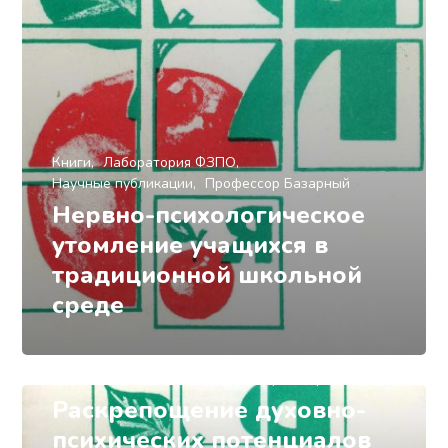
Книги
Лаборатория ФЗПО
Научные публикации
Профессор Базарный
Нервно-психологическое
утомление учащихся в
традиционной школьной
среде
Книги
Лаборатория ФЗПО
Научные публикации
Профессор Базарный
Раскрепощение духовно-
психических потенциалов