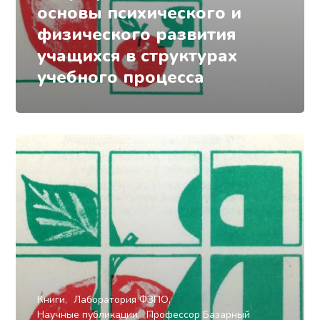
основы психического и
физического развития
учащихся в структурах
учебного процесса
Книги
Лаборатория ФЗПО
Научные публикации
Профессор Базарный