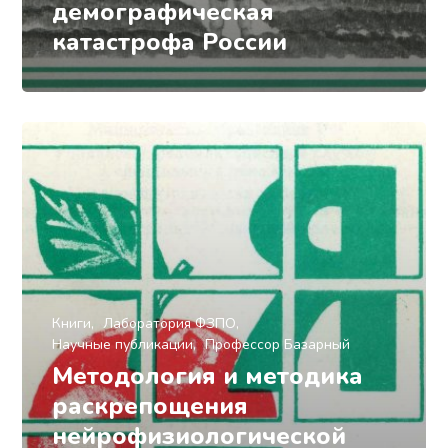
демографическая
катастрофа России
Книги
Лаборатория ФЗПО
Научные публикации
Профессор Базарный
Методология и методика
раскрепощения
нейрофизиологической