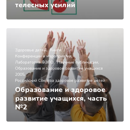
телесных усилий
Здоровье детей
Книги
Конференции и мероприятия
Лаборатория ФЗПО
Научные публикации
Образование и здоровое развитие учащихся
2005
Российский Союз за здоровое развитие детей
Образование и здоровое
развитие учащихся, часть
№2
Здоровье детей
Книги
Конференции и мероприятия