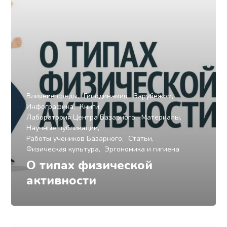
Влияние среды
Гиподинамия
Зарубежом
Инфографика
Книги
Лаборатория Центра Базарного
Материалы
Научные публикации
Работы учеников Базарного
Статьи
Физическая культура
Эргономика и гигиена
О типах физической
активности