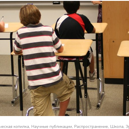
ческая копилка
Научные публикации
Распространение
Школа
Э