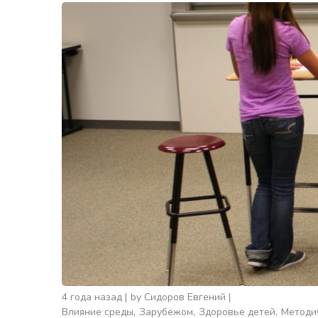
4 года назад
by
Сидоров Евгений
Влияние среды
Зарубежом
Здоровье детей
Методи