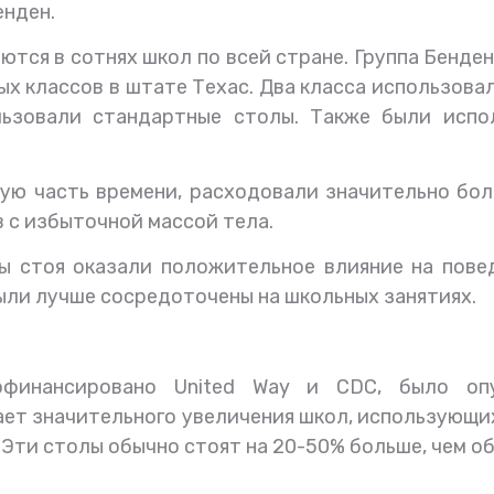
енден.
ются в сотнях школ по всей стране. Группа Бенде
ых классов в штате Техас. Два класса использовал
льзовали стандартные столы. Также были испо
ую часть времени, расходовали значительно боль
 с избыточной массой тела.
ты стоя оказали положительное влияние на пове
были лучше сосредоточены на школьных занятиях.
офинансировано United Way и CDC, было оп
ает значительного увеличения школ, использующ
 Эти столы обычно стоят на 20-50% больше, чем о