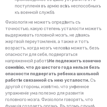
поступленія въ армію всѣхъ неспособныхъ
къ военной службѣ.
Физіологія не можетъ опредѣлить съ
точностью, какую степень усталости можетъ
выдерживать головной мозгъ, не дѣлаясь
жертвой переутомленія, а также и тотъ
возрастъ, когда мозгъ человѣка можетъ, безъ
опасности для себя, подвергаться
напряженной работѣ.
Не подлежитъ конечно
сомнѣнію, что до шестого года нельзя безъ
опасности подвергать ребенка школьной
работѣ и связанной съ нею усталости.
Съ
другой стороны, извѣстно, что умѣренное
упражненіе ума полезно для развитія
головного мозга. Физіологи говорятъ, что
функція создаетъ органъ. Въ этомъ случаѣ