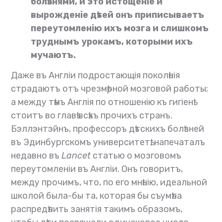
болѣзнями, и это истощеніе и
вырожденіе дѣтей онъ приписываетъ
переутомленію ихъ мозга и слишкомъ
труднымъ урокамъ, которыми ихъ
мучаютъ.
Даже въ Англіи подростающія поколѣнія
страдаютъ отъ чрезмѣрной мозговой работы;
а между тѣмъ Англія по отношенію къ гигіенѣ
стоитъ во главѣ всѣхъ прочихъ странъ.
Бэллэнтэйнъ, профессоръ дѣтскихъ болѣзней
въ Эдинбургскомъ университетѣ, напечаталъ
недавно въ
Lancet
статью о мозговомъ
переутомленіи въ Англіи. Онъ говоритъ,
между прочимъ, что, по его мнѣнію, идеальной
школой была-бы та, которая бы съумѣла
распредѣлить занятія такимъ образомъ,