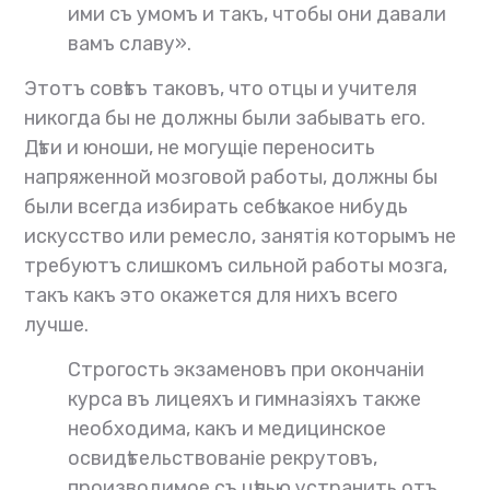
ими съ умомъ и такъ, чтобы они давали
вамъ славу».
Этотъ совѣтъ таковъ, что отцы и учителя
никогда бы не должны были забывать его.
Дѣти и юноши, не могущіе переносить
напряженной мозговой работы, должны бы
были всегда избирать себѣ какое нибудь
искусство или ремесло, занятія которымъ не
требуютъ слишкомъ сильной работы мозга,
такъ какъ это окажется для нихъ всего
лучше.
Строгость экзаменовъ при окончаніи
курса въ лицеяхъ и гимназіяхъ также
необходима, какъ и медицинское
освидѣтельствованіе рекрутовъ,
производимое съ цѣлью устранить отъ