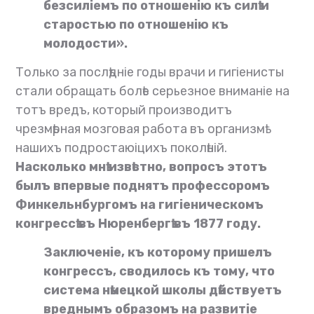
безсиліемъ по отношенію къ силѣ и
старостью по отношенію къ
молодости».
Только за послѣдніе годы врачи и гигіенисты
стали обращать болѣе серьезное вниманіе на
тотъ вредъ, который производитъ
чрезмѣрная мозговая работа въ организмѣ
нашихъ подростаюіцихъ поколѣній.
Насколько мнѣ извѣстно, вопросъ этотъ
былъ впервые поднятъ профессоромъ
Финкельнбургомъ на гигіеническомъ
конгрессѣ въ Нюренбергѣ въ 1877 году.
Заключеніе, къ которому пришелъ
конгрессъ, сводилось къ тому, что
система нѣмецкой школы дѣйствуетъ
вреднымъ образомъ на развитіе