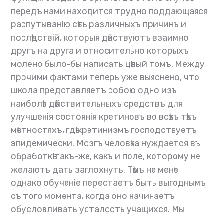
передъ нами находится трудно поддающаяся
распутыванію сѣть различныхъ причинъ и
послѣдствій, которыя дѣйствуютъ взаимно
другъ на друга и относительно которыхъ
молено было-бы написать цѣлый томъ. Между
прочими фактами теперь уже выяснено, что
школа представляетъ собою одно изъ
наиболѣе дѣйствительныхъ средствъ для
улучшенія состоянія кретиновъ во всѣхъ тѣхъ
мѣстностяхъ, гдѣ кретинизмъ господствуетъ
эпидемически. Мозгъ человѣка нуждается въ
обработкѣ такъ-же, какъ и поле, которому не
желаютъ дать заглохнуть. Тѣмъ не менѣе
однако обученіе перестаетъ быть выгоднымъ
съ того момента, когда оно начинаетъ
обусловливать усталость учащихся. Мы