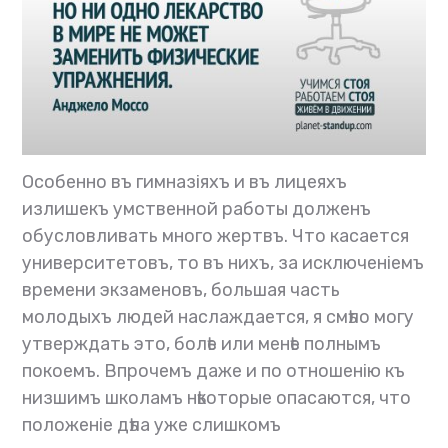
Особенно въ гимназіяхъ и въ лицеяхъ
излишекъ умственной работы долженъ
обусловливать много жертвъ. Что касается
университетовъ, то въ нихъ, за исключеніемъ
времени экзаменовъ, большая часть
молодыхъ людей наслаждается, я смѣло могу
утверждать это, болѣе или менѣе полнымъ
покоемъ. Впрочемъ даже и по отношенію къ
низшимъ школамъ нѣкоторые опасаются, что
положеніе дѣла уже слишкомъ