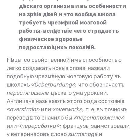
дѣтскаго организма и въ особенности
на зрѣніе дѣтей и что вообще школа
требуетъ чрезмѣрной мозговой
работы, вслѣдствіе чего страдаетъ
физическое здоровье
подростаюіцихъ поколѣній.
Нѣмцы, со свойственной имъ способностью
легко создавать новыя слова, назвали
подобную чрезмѣрную мозговую работу въ
школахъ
«Ceberburdung»,
что обозначаетъ
переотягошеніе
дѣтскаго ума уроками.
Англичане называютъ этого рода состояніе
«overstrain»
или
«overwork»,
т. е. въ точномъ
переводѣ это значило бы
«перенапряженіе»
или
«переработка»;
французы заимствовали
у ветеринаровъ слово
surmenage
и