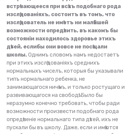
встрѣчающееся при всѣхъ подобнаго рода
изслѣдованіяхъ, состоитъ въ томъ, что
изслѣдователь не имѣетъ ни малѣйшей
возможности опредѣлить, въ какомъ бы
состояніи находилось здоровье этихъ
дѣтей, еслибы они вовсе не посѣщали
школы.
Однимъ словомъ намъ недостаетъ
при этихъ изслѣдованіяхъ среднихъ
нормальныхъ чиселъ, которыя бы указывали
типъ нормальнаго ребенка, не
занимающагося ничѣмъ, и только ростущаго и
развивающагося на свободѣ. Было бы
неразумно конечно требовать, чтобы ради
возможности произвести подобнаго рода
опредѣленіе нормальнаго типа дѣтей, ихъ не
пускали бы въ школу. Даже, если и имѣются