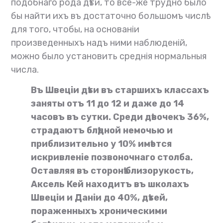
подобнаго рода дѣти, то все-же трудно было
бы найти ихъ въ достаточно большомъ числѣ
для того, чтобы, на основаніи
произведенныхъ надъ ними наблюденій,
можно было установить среднія нормальныя
числа.
Въ Швеціи дѣти въ старшихъ классахъ
заняты отъ 11 до 12 и даже до 14
часовъ въ сутки. Среди дѣвочекъ 36%,
страдаютъ блѣдной немочью и
приблизительно у 10% имѣется
искривленіе позвоночнаго столба.
Оставляя въ сторонѣ близорукость,
Аксель Кей находитъ въ школахъ
Швеціи и Даніи до 40%, дѣтей,
пораженныхъ хроническими