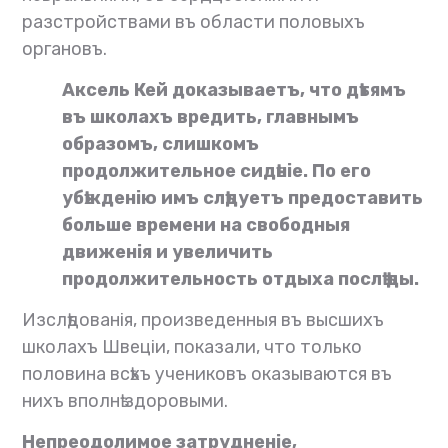
разстройствами въ области половыхъ
органовъ.
Аксель Кей доказываетъ, что дѣтямъ
въ школахъ вредить, главнымъ
образомъ, слишкомъ
продолжительное сидѣніе. По его
убѣжденію имъ слѣдуетъ предоставить
больше времени на свободныя
движенія и увеличить
продолжительность отдыха послѣ ѣды.
Изслѣдованія, произведенныя въ высшихъ
школахъ Швеціи, показали, что только
половина всѣхъ учениковъ оказываются въ
нихъ вполнѣ здоровыми.
Непреодолимое затрудненіе,