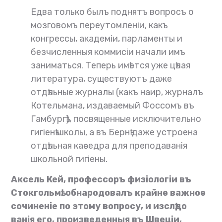
Едва только былъ поднятъ вопросъ о
мозговомъ переутомленіи, какъ
конгрессы, академіи, парламенты и
безчисленныя коммисіи начали имъ
заниматься. Теперь имѣется уже цѣлая
литература, существуютъ даже
отдѣльные журналы (какъ наир, журналъ
Котельмана, издаваемый Фоссомъ въ
Гамбургѣ), посвященные исключительно
гигіенѣ школы, а въ Бернѣ даже устроена
отдѣльная каѳедра для преподаванія
школьной гигіены.
Аксель Кей, профессоръ физіологіи въ
Стокгольмѣ, обнародовалъ крайне важное
сочиненіе по этому вопросу, и изслѣдо
ванія его, произведенныя въ Швеціи,