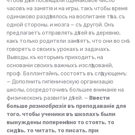
чтобы дѣти посвящали одинаковое число
часовъ на занятія и на игры, такъ чтобы время
одинаково раздѣлялось на воспитаніе тѣла, съ
одной стороны, и мозга — съ другой. Онъ
предлагаетъ отправлять дѣтей въ деревню,
какъ только родители замѣтятъ, что они во снѣ
говорятъ о своихъ урокахъ и задачахъ.
Выводы, къ которымъ приходитъ, на
основаніи своихъ важныхъ изслѣдованій,
проф. Бэллэнтэйнъ, состоятъ въ слѣдующемъ:
— Дополнить гигіеническую организацію
школы, сосредоточивъ большее вниманіе на
физическомъ развитіи дѣтей. —
Ввести
больше
разнообразія
въ преподаваніе для
того, чтобы ученики въ школахъ были
вынуждены поперемѣнно то стоять, то
сидѣть, то читать, то писать, при