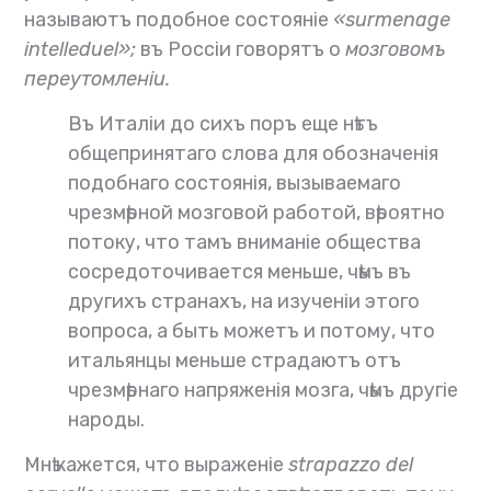
называютъ подобное состояніе
«surmenage
intelleduel»;
въ Россіи говорятъ о
мозговомъ
переутомленіи.
Въ Италіи до сихъ поръ еще нѣтъ
общепринятаго слова для обозначенія
подобнаго состоянія, вызываемаго
чрезмѣрной мозговой работой, вѣроятно
потоку, что тамъ вниманіе общества
сосредоточивается меньше, чѣмъ въ
другихъ странахъ, на изученіи этого
вопроса, а быть можетъ и потому, что
итальянцы меньше страдаютъ отъ
чрезмѣрнаго напряженія мозга, чѣмъ другіе
народы.
Мнѣ кажется, что выраженіе
strapazzo del