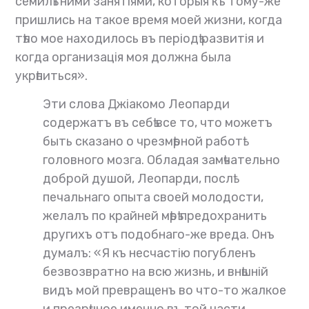
семилѣтними занятіями, которыя къ тому-же
пришлись на такое время моей жизни, когда
тѣло мое находилось въ періодѣ развитія и
когда организація моя должна была
укрѣпиться».
Эти слова Джіакомо Леопарди
содержатъ въ себѣ все то, что можетъ
быть сказано о чрезмѣрной работѣ
головного мозга. Обладая замѣчательно
доброй душой, Леопарди, послѣ
печальнаго опыта своей молодости,
желалъ по крайней мѣрѣ предохранить
другихъ отъ подобнаго-же вреда. Онъ
думалъ: «Я къ несчастію погубленъ
безвозвратно на всю жизнь, и внѣшній
видъ мой превращенъ во что-то жалкое