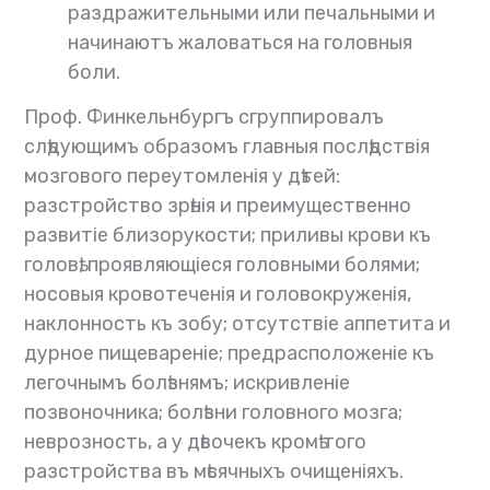
раздражительными или печальными и
начинаютъ жаловаться на головныя
боли.
Проф. Финкельнбургъ сгруппировалъ
слѣдующимъ образомъ главныя послѣдствія
мозгового переутомленія у дѣтей:
разстройство зрѣнія и преимущественно
развитіе близорукости; приливы крови къ
головѣ, проявляющіеся головными болями;
носовыя кровотеченія и головокруженія,
наклонность къ зобу; отсутствіе аппетита и
дурное пищевареніе; предрасположеніе къ
легочнымъ болѣзнямъ; искривленіе
позвоночника; болѣзни головного мозга;
неврозность, а у дѣвочекъ кромѣ того
разстройства въ мѣсячныхъ очищеніяхъ.