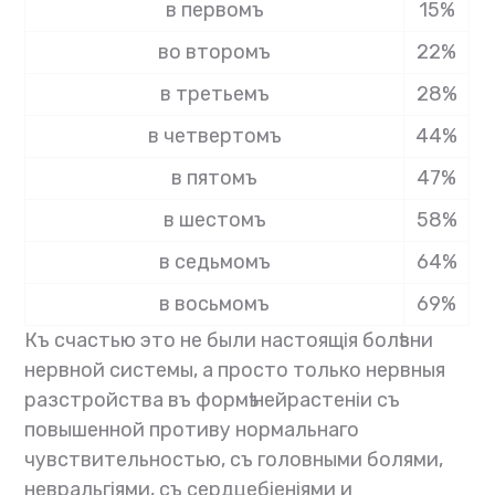
в первомъ
15%
во второмъ
22%
в третьемъ
28%
в четвертомъ
44%
в пятомъ
47%
в шестомъ
58%
в седьмомъ
64%
в восьмомъ
69%
Къ счастью это не были настоящія болѣзни
нервной системы, а просто только нервныя
разстройства въ формѣ нейрастеніи съ
повышенной противу нормальнаго
чувствительностью, съ головными болями,
невральгіями, съ сердцебіеніями и