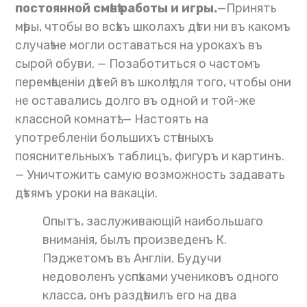
постоянной смѣнѣ работы и игры.
—Принять
мѣры, чтобы во всѣхъ школахъ дѣти ни въ какомъ
случаѣ не могли оставаться на урокахъ въ
сырой обуви. — Позаботиться о частомъ
перемѣщеніи дѣтей въ школѣ для того, чтобы они
не оставались долго въ одной и той-же
классной комнатѣ. — Настоять на
употребленіи большихъ стѣнныхъ
пояснительныхъ таблицъ, фигуръ и картинъ.
— Уничтожить самую возможность задавать
дѣтямъ уроки на вакаціи.
Опытъ, заслуживающій наибольшаго
вниманія, былъ произведенъ К.
Пэджетомъ въ Англіи. Будучи
недоволенъ успѣхами учениковъ одного
класса, онъ раздѣлилъ его на два