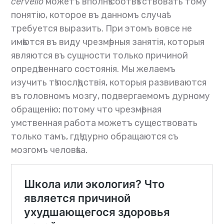
cervello
можетъ вполнѣ соотвѣтствовать тому
понятію, которое въ данномъ случаѣ
требуется выразить. При этомъ вовсе не
имѣются въ виду чрезмѣрныя занятія, которыя
являются въ сущности только причиной
опредѣленнаго состоянія. Мы желаемъ
изучить тѣ послѣдствія, которыя развиваются
въ головномъ мозгу, подвергаемомъ дурному
обращенію; потому что чрезмѣрная
умственная работа можетъ существовать
только тамъ, гдѣ дурно обращаются съ
мозгомъ человѣка.