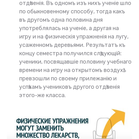
отдѣленія. Въ одномъ изъ нихъ ученіе шло
по обыкновенному способу, тогда какъ
въ другомъ одна половина дня
употреблялась на ученіе, а другая на
игру и на физическія упражненія на лугу,
усаженномъ деревьями. Результатъ къ
концу семестра получился слѣдующій:
ученики, посвящавшіе половину учебнаго
времени на игру на открытомъ воздухѣ,
превзошли по своему прилежанію и
успѣхамъ учениковъ другого отдѣленія
этого-же класса.