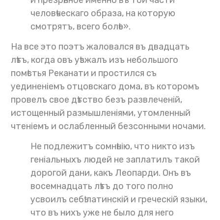
и презрѣнное именно въ той части
человѣческаго образа, на которую
смотрятъ, всего болѣе».
На все это поэтъ жаловался въ двадцать
лѣтъ, когда овъ уѣзжалъ изъ небольшого
помѣстья Реканати и простился съ
уединеніемъ отцовскаго дома, въ которомъ
провелъ свое дѣтство безъ развлеченій,
истощенный размышленіями, утомленный
чтеніемъ и ослабленный безсонными ночами.
Не подлежитъ сомнѣнію, что никто изъ
геніальныхъ людей не заплатилъ такой
дорогой дани, какъ Леопарди. Онъ въ
восемнадцать лѣтъ до того полно
усвоилъ себѣ латинскій и греческій языки,
что въ нихъ уже не было для него