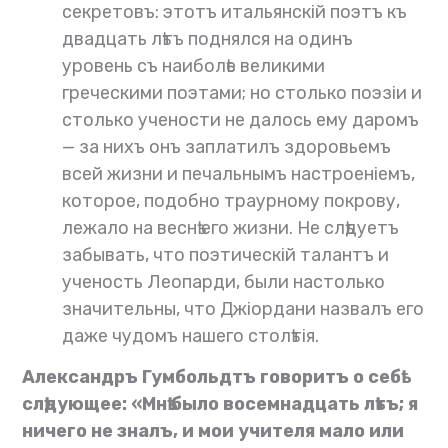
секретовъ: этотъ итальянскій поэтъ къ
двадцать лѣтъ поднялся на одинъ
уровень съ наиболѣе великими
греческими поэтами; но столько поэзіи и
столько учености не далось ему даромъ
— за нихъ онъ заплатилъ здоровьемъ
всей жизни и печальнымъ настроеніемъ,
которое, подобно траурному покрову,
лежало на веснѣ его жизни. Не слѣдуетъ
забывать, что поэтическій талантъ и
ученость Леопарди, были настолько
значительны, что Джіордани назвалъ его
даже чудомъ нашего столѣтія.
Александръ Гумбольдтъ говоритъ о себѣ
слѣдующее: «Мнѣ было восемнадцать лѣтъ; я
ничего не зналъ, и мои учителя мало или