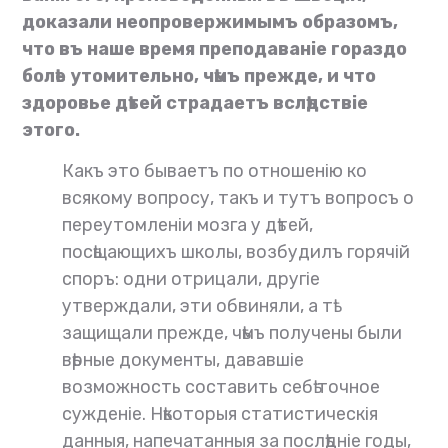
доказали неопровержимымъ образомъ,
что въ наше время преподаваніе гораздо
болѣе утомительно, чѣмъ прежде, и что
здоровье дѣтей страдаетъ вслѣдствіе
этого.
Какъ это бываетъ по отношенію ко
всякому вопросу, такъ и тутъ вопросъ о
переутомленіи мозга у дѣтей,
посѣщающихъ школы, возбудилъ горячій
споръ: одни отрицали, другіе
утверждали, эти обвиняли, а тѣ
защищали прежде, чѣмъ получены были
вѣрные документы, дававшіе
возможность составить себѣ точное
сужденіе. Нѣкоторыя статистическія
данныя, напечатанныя за послѣдніе годы,