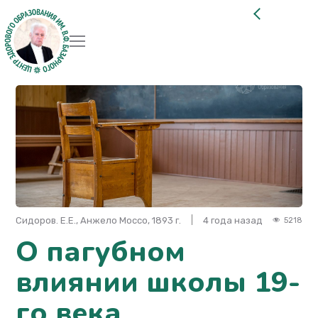
Сидоров. Е.Е., Анжело Моссо, 1893 г.
4 года назад
5218
О пагубном
влиянии школы 19-
го века