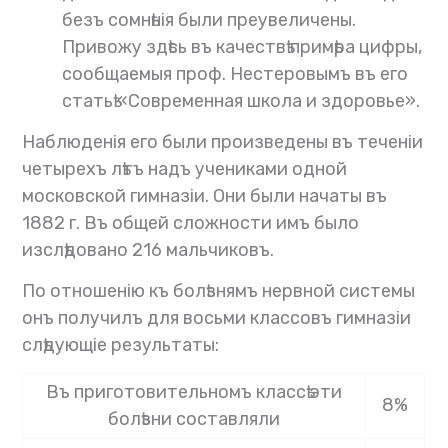
безъ сомнѣнія были преувеличены.
Привожу здѣсь въ качествѣ примѣра цифры,
сообщаемыя проф. Нестеровымъ въ его
статьѣ «Современная школа и здоровье».
Наблюденія его были произведены въ теченіи
четырехъ лѣтъ надъ учениками одной
московской гимназіи. Они были начаты въ
1882 г. Въ общей сложности имъ было
изслѣдовано 216 мальчиковъ.
По отношенію къ болѣзнямъ нервной системы
онъ получилъ для восьми классовъ гимназіи
слѣдующіе результаты:
Въ приготовительномъ классѣ эти
8%
болѣзни составляли