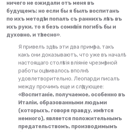
ничего не ожидали отъ меня въ
будущемъ; но если бы я былъ воспитанъ
по ихъ методѣ и попалъ съ раннихъ лѣтъ въ
ихъ руки, то я безъ сомнѣнія погибъ бы и
духовно, и тѣлесно»
.
Я привелъ здѣсь эти два примѣра, такъ
какъ они доказываютъ, что уже въ началѣ
настоящаго столѣтія вліяніе чрезмѣрной
работы оцѣнивалось вполнѣ
удовлетворительно. Леопарди писалъ
между прочимъ еще и слѣдующее:
«Воспитаніе, получаемое, особенно въ
Италіи, образованными людьми
(которыхъ, говоря правду, имѣется
немного), является положительнымъ
предательствомъ, производимымъ