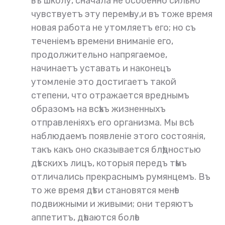
въ школу, сначала не особенно сильно
чувствуетъ эту перемѣну,и въ тоже время
новая работа не утомляетъ его; но съ
теченіемъ времени вниманіе его,
продолжительно напрягаемое,
начинаетъ уставать и наконецъ
утомленіе это достигаетъ такой
степени, что отражается вреднымъ
образомъ на всѣхъ жизненныхъ
отправленіяхъ его организма. Мы всѣ
наблюдаемъ появленіе этого состоянія,
такъ какъ оно сказывается блѣдностью
дѣтскихъ лицъ, которыя передъ тѣмъ
отличались прекраснымъ румянцемъ. Въ
то же время дѣти становятся менѣе
подвижными и живыми; они теряютъ
аппетитъ, дѣлаются болѣе