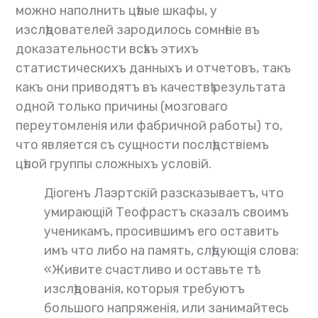
можно наполнить цѣлые шкафы, у
изслѣдователей зародилось сомнѣніе въ
доказательности всѣхъ этихъ
статистическихъ данныхъ и отчетовъ, такъ
какъ они приводятъ въ качествѣ результата
одной только причины (мозговаго
переутомленія или фабричной работы) то,
что является съ сущности послѣдствіемъ
цѣлой группы сложныхъ условій.
Діогенъ Лаэртскій разсказываетъ, что
умирающій Теофрастъ сказалъ своимъ
ученикамъ, просившимъ его оставить
имъ что либо на память, слѣдующія слова:
«Живите счастливо и оставьте тѣ
изслѣдованія, которыя требуютъ
большого напряженія, или занимайтесь