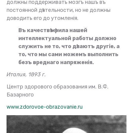
должны поддерживать мозгъ нашъ въ
постоянной дѣятельности, но не должны
доводить его до утомленія.
Въ качествѣ мѣрила нашей
интеллектуальной работы должно
служить не то, что дѣлаютъ другіе, а
то, что мы сами можемъ выполнить
безъ вреднаго напряженія.
Италия, 1893 г.
Центр здорового образования им. В.Ф.
Базарного
www.zdorovoe-obrazovanie.ru