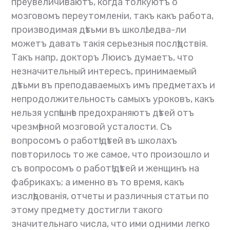
преувеличиваютъ, когда толкуютъ о
мозговомъ переутомленіи, такъ какъ работа,
производимая дѣтьми въ школѣ, едва-ли
можетъ давать такія серьезныя послѣдствія.
Такъ напр, докторъ Люисъ думаетъ, что
незначительный интересъ, принимаемый
дѣтьми въ преподаваемыхъ имъ предметахъ и
непродолжительность самыхъ уроковъ, какъ
нельзя успѣшнѣе предохраняютъ дѣтей отъ
чрезмѣрной мозговой усталости. Съ
вопросомъ о работѣ дѣтей въ школахъ
повторилось то же самое, что произошло и
съ вопросомъ о работѣ дѣтей и женщинъ на
фабрикахъ; а именно въ то время, какъ
изслѣдованія, отчеты и различныя статьи по
этому предмету достигли такого
значительнаго числа, что ими одними легко