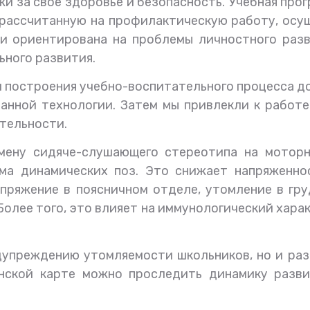
 за свое здоровье и безопасность. Учебная про
 рассчитанную на профилактическую работу, осущ
и ориентирована на проблемы личностного разв
ьного развития.
построения учебно-воспитательного процесса до
анной технологии. Затем мы привлекли к работ
тельности.
мену сидяче-слушающего стереотипа на моторн
ма динамических поз. Это снижает напряженно
апряжение в поясничном отделе, утомление в гр
 Более того, это влияет на иммунологический хар
дупреждению утомляемости школьников, но и раз
нской карте можно проследить динамику развит