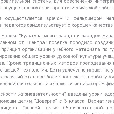
ровительной системы для обеспечения интегра
, осуществления санитарно-гигиенической работ
я осуществляется врачом и фельдшером неп
и педагогов свидетельствует о хорошем качестве
омплекс “Культура моего народа и народов мира”
ленном от “центра” поселке породило создани
 принцип организации учебного материала по г
рование общего уровня духовной культуры учащ
ва. Кроме традиционных методов преподавания 
егающей технологии. Дети увлеченно играют на уро
 занятий стал все более вовлекать в орбиту у
венной деятельности и является индикатором физ
асности жизнедеятельности”, введены уроки здо
помощи детям “Доверие” с 3 класса. Вариативн
медицина. Главной целью образовательной п