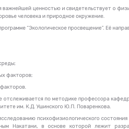
я важнейшей ценностью и свидетельствует о физи
оровье человека и природное окружение.
 программе “Экологическое просвещение”. Её напра
среды;
ых факторов;
 факторов.
ле отслеживается по методике профессора кафедр
тете им. К.Д. Ушинского Ю.П. Поваренкова.
исследованию психофизиологического состояния 
еным Накатани, в основе которой лежит разра