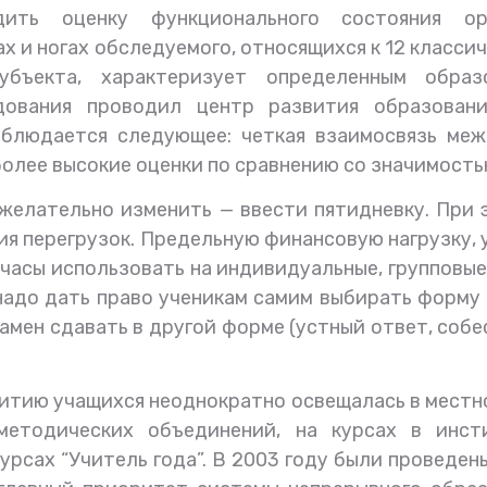
дить оценку функционального состояния ор
ах и ногах обследуемого, относящихся к 12 класс
убъекта, характеризует определенным обра
дования проводил центр развития образовани
блюдается следующее: четкая взаимосвязь меж
более высокие оценки по сравнению со значимость
, желательно изменить — ввести пятидневку. При
ия перегрузок. Предельную финансовую нагрузку,
часы использовать на индивидуальные, групповы
х надо дать право ученикам самим выбирать форму
амен сдавать в другой форме (устный ответ, собес
итию учащихся неоднократно освещалась в местно
методических объединений, на курсах в инсти
урсах “Учитель года”. В 2003 году были проведе