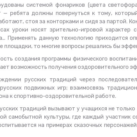
удованы системой фонариков (цвета светофора
т — ребята должны повернуться к тому, который
ботают, стоя за конторками и сидя за партой. 
ссах уроки носят зрительно-игровой характер 
да… Применять данную технологию приходится оп
е площадки, то многие вопросы решались бы эффе
ость создания программы физического воспитан
ает возможность получения оздоровительного эфф
ождении русских традиций через последовате
русских подвижных игр; взаимосвязь традицио
на к спортивно-оздоровительной работе.
сских традиций вызывают у учащихся не только
ой самобытной культуры, где каждый участник с
оспитывается на примерах сказочных персонажей,