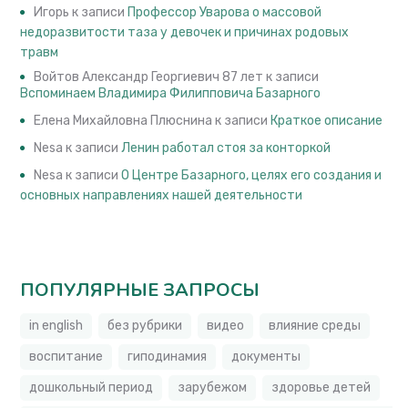
Игорь
к записи
Профессор Уварова о массовой
недоразвитости таза у девочек и причинах родовых
травм
Войтов Александр Георгиевич 87 лет
к записи
Вспоминаем Владимира Филипповича Базарного
Елена Михайловна Плюснина
к записи
Краткое описание
Nesa
к записи
Ленин работал стоя за конторкой
Nesa
к записи
О Центре Базарного, целях его создания и
основных направлениях нашей деятельности
ПОПУЛЯРНЫЕ ЗАПРОСЫ
in english
без рубрики
видео
влияние среды
воспитание
гиподинамия
документы
дошкольный период
зарубежом
здоровье детей