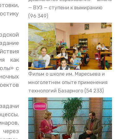
отовки,
— ВУЗ — ступени к вымиранию
ностику
(96 349)
одской
здание
йствия
ия как
олы» с
Фильм о школе им. Маресьева и
ночных
многолетнем опыте применения
роектов
технологий Базарного
(54 233)
задачи
оцессы.
инаров,
 через