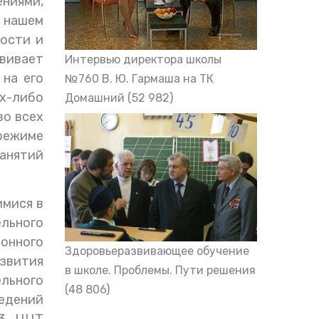
ниями,
в нашем
ости и
вивает
Интервью директора школы
на его
№760 В. Ю. Гармаша на ТК
х-либо
Домашний
(52 982)
во всех
режиме
занятий
имися в
ельного
онного
Здоровьеразвивающее обучение
азвития
в школе. Проблемы. Пути решения
льного
(48 806)
ведений
3, ЦЦТ