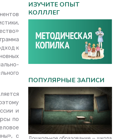
ИЗУЧИТЕ ОПЫТ
КОЛЛЛЕГ
нентов
истики,
чество»
грамма
одход к
сновных
ально-
ельного
ПОПУЛЯРНЫЕ ЗАПИСИ
вляется
Поэтому
ссии и
урсы по
Деловое
ны», с
Дошкольное образование — школа