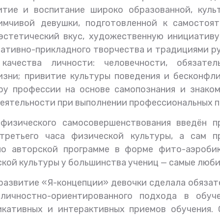
итие и воспитание широко образованной, культ
имчивой девушки, подготовленной к самостоят
эстетический вкус, художественную инициативу
ативно-прикладного творчества и традициями р
качества личности: человечности, обязатель
изни; привитие культуры поведения и бесконфл
ру профессии на основе самопознания и знаком
еятельности при выполнении профессиональных п
физического самосовершенствования введён п
ретьего часа физической культуры, а сам п
по авторской программе в форме фито-аэробик
кой культуры у большинства учениц — самые люб
 развитие «Я-концепции» девочки сделала обяза
личностно-ориентированного подхода в обуч
икативных и интерактивных приемов обучения. 