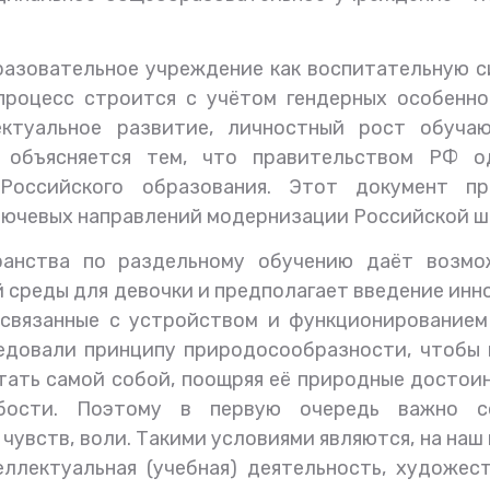
разовательное учреждение как воспитательную 
процесс строится с учётом гендерных особенно
ектуальное развитие, личностный рост обуча
а объясняется тем, что правительством РФ о
Российского образования. Этот документ пр
лючевых направлений модернизации Российской ш
ранства по раздельному обучению даёт возмо
 среды для девочки и предполагает введение инн
связанные с устройством и функционированием 
ледовали принципу природосообразности, чтобы
стать самой собой, поощряя её природные достои
абости. Поэтому в первую очередь важно с
чувств, воли. Такими условиями являются, на наш 
ллектуальная (учебная) деятельность, художес