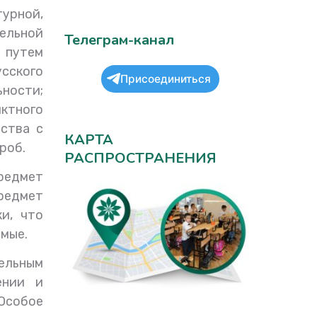
урной,
ельной
Телеграм-канал
 путем
усского
Присоединиться
ности;
иктного
ства с
КАРТА
роб.
РАСПРОСТРАНЕНИЯ
редмет
редмет
и, что
имые.
тельным
ении и
Особое