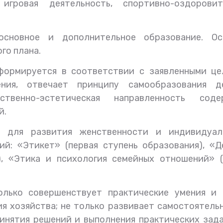
 игровая деятельность, спортивно-оздоровит
основное и дополнительное образование. Ос
го плана.
формируется в соответствии с заявленными це
ния, отвечает принципу самообразования де
ственно-эстетическая направленность соде
й.
, для развития женственности и индивидуал
83 года со дня рождения
Сегодня три года как 
й: «Этикет» (первая ступень образования), «Д
Владимира Базарного
Владимира Филипп
), «Этика и психология семейных отношений» (
Базарного
лько совершенствует практические умения и 
я хозяйства; не только развивает самостоятель
инятия решений и выполнения практических зада