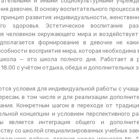
тательными и иными социокультурными учрежде
ия девочек. В основу воспитательного процесса 
принцип развития индивидуальности, женственн
го здоровья. Эстетическое воспитание раз
я человеком окружающего мира и воздействует 
дполагается формирование в девочке не каки
особности восприятия мира, которая необходима 
школа — это школа полного дня. Работает в 
 18.00 с учётом отдыха, обеда и дополнительных 
ются условия для индивидуальной работы с учащ
ересам, в том числе и для реализации дополнит
ания. Конкретным шагом в переходе от традици
ельной концепции и условием перспективного р
ы является интеграция общего и дополните
еству со школой специализированных учебных за
трального района, детская школа искусств № 1