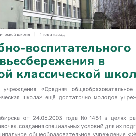
сической школы
4 года назад
бно-воспитательного
овьесбережения в
ой классической шко
е учреждение «Средняя общеобразовательное
ическая школа» ещё достаточно молодое учреж
бирска от 24.06.2003 года №1481 в целях ра
вочек, создания специальных условий для их под
ипальное общеобразовательное учреждение «Ж