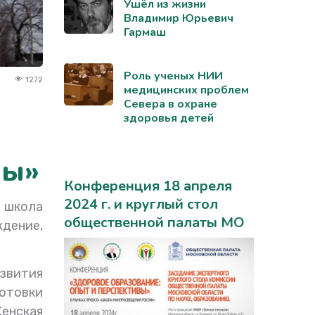
Ушёл из жизни
Владимир Юрьевич
Гармаш
Роль ученых НИИ
1272
медицинских проблем
Севера в охране
здоровья детей
лы»
Конференция 18 апреля
2024 г. и круглый стол
 школа
общественной палаты МО
дение,
звития
готовки
енская