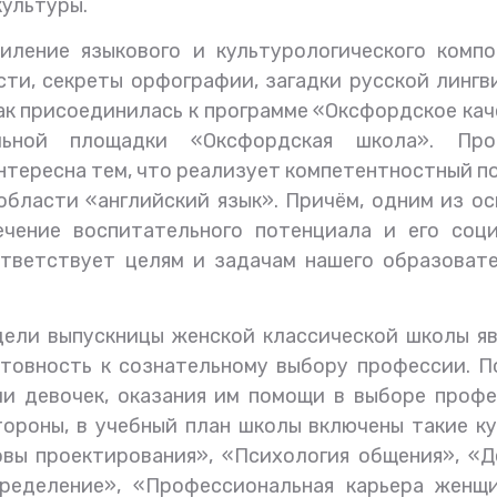
культуры.
иление языкового и культурологического компо
сти, секреты орфографии, загадки русской лингв
как присоединилась к программе «Оксфордское ка
льной площадки «Оксфордская школа». Про
нтересна тем, что реализует компетентностный п
бласти «английский язык». Причём, одним из о
ечение воспитательного потенциала и его соци
ответствует целям и задачам нашего образоват
дели выпускницы женской классической школы я
отовность к сознательному выбору профессии. 
и девочек, оказания им помощи в выборе профе
тороны, в учебный план школы включены такие к
овы проектирования», «Психология общения», «
ределение», «Профессиональная карьера женщи