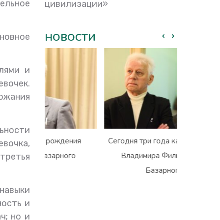
ельное
цивилизации»
НОВОСТИ
новное
лями и
вочек.
ржания
ьности
с нами нет
Ушёл из жизни Владимир
Рекоменда
евочка,
овича
Юрьевич Гармаш
Круглого
третья
Общест
Московской
навыки
образов
ность и
на
ч; но и