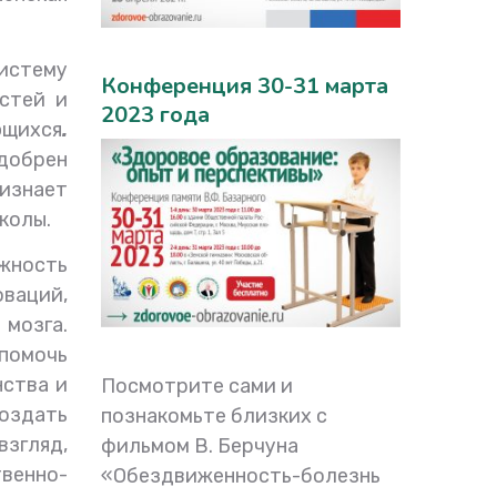
систему
Конференция 30-31 марта
стей и
2023 года
ющихся
.
добрен
изнает
колы.
жность
оваций,
мозга.
 помочь
нства и
Посмотрите сами и
оздать
познакомьте близких с
взгляд,
фильмом В. Берчуна
твенно-
«Обездвиженность-болезнь