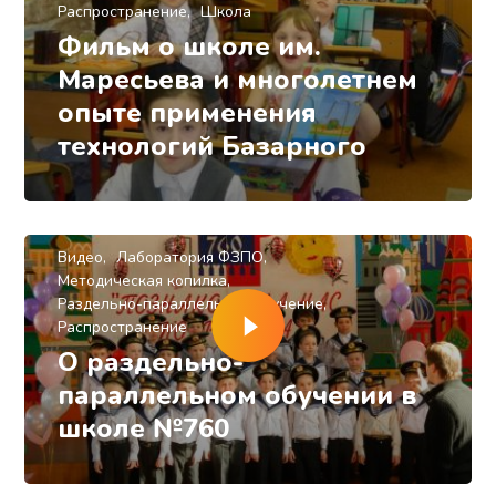
Распространение
Школа
Фильм о школе им.
Маресьева и многолетнем
опыте применения
технологий Базарного
Видео
Лаборатория ФЗПО
Методическая копилка
Раздельно-параллельное обучение
Распространение
О раздельно-
параллельном обучении в
школе №760