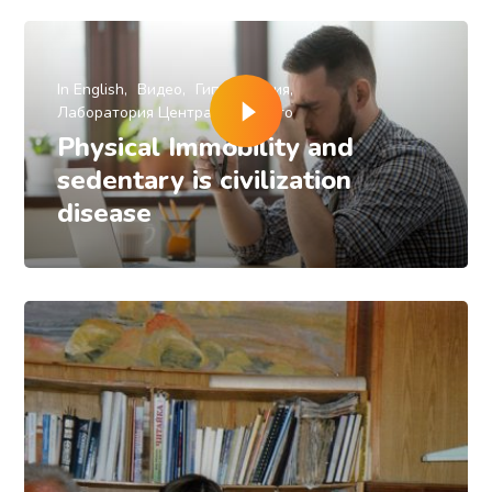
In English
Видео
Гиподинамия
Лаборатория Центра Базарного
Physical Immobility and
sedentary is civilization
disease