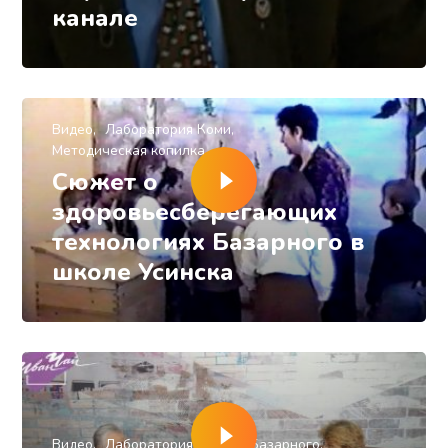
канале
Видео
Лаборатория Коми
Методическая копилка
Сюжет о
здоровьесберегающих
технологиях Базарного в
школе Усинска
Видео
Лаборатория Центра Базарного