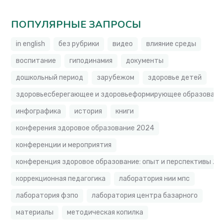
ПОПУЛЯРНЫЕ ЗАПРОСЫ
in english
без рубрики
видео
влияние среды
воспитание
гиподинамия
документы
дошкольный период
зарубежом
здоровье детей
здоровьесберегающее и здоровьеформирующее образовате
инфографика
история
книги
конферения здоровое образование 2024
конференции и мероприятия
конференция здоровое образование: опыт и перспективы 2
коррекционная педагогика
лаборатория нии мпс
лаборатория фзпо
лаборатория центра базарного
материалы
методическая копилка