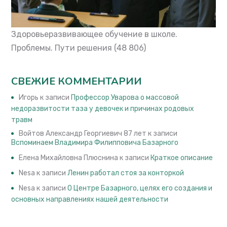
Здоровьеразвивающее обучение в школе.
Проблемы. Пути решения
(48 806)
СВЕЖИЕ КОММЕНТАРИИ
Игорь
к записи
Профессор Уварова о массовой
недоразвитости таза у девочек и причинах родовых
травм
Войтов Александр Георгиевич 87 лет
к записи
Вспоминаем Владимира Филипповича Базарного
Елена Михайловна Плюснина
к записи
Краткое описание
Nesa
к записи
Ленин работал стоя за конторкой
Nesa
к записи
О Центре Базарного, целях его создания и
основных направлениях нашей деятельности