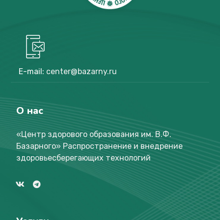
Параллельное обучение
Школы
Параллельное обучение мальчиков и
девочек
E-mail:
center@bazarny.ru
О нас
«Центр здорового образования им. В.Ф.
Базарного
»
Распространение и внедрение
здоровьесберегающих технологий