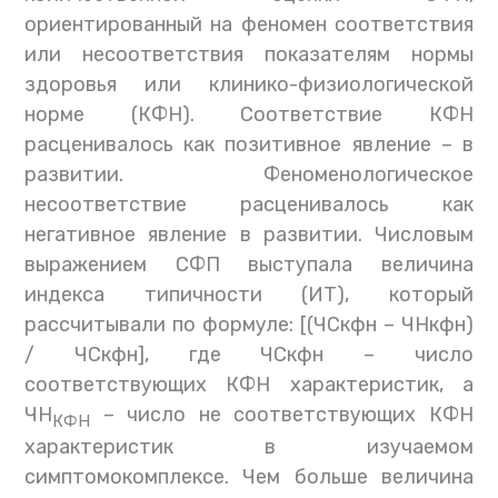
ориентированный на феномен соответствия
или несоответствия показателям нормы
здоровья или клинико-физиологической
норме (КФН). Соответствие КФН
расценивалось как позитивное явление – в
развитии. Феноменологическое
несоответствие расценивалось как
негативное явление в развитии. Числовым
выражением СФП выступала величина
индекса типичности (ИТ), который
рассчитывали по формуле:
[(ЧС
кфн –
ЧН
кфн
)
/
ЧС
кфн
],
где
ЧС
кфн – число
соответствующих КФН характеристик, а
ЧН
– число не соответствующих КФН
КФН
характеристик в изучаемом
симптомокомплексе. Чем больше величина