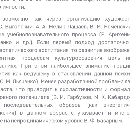
личности.
 возможно как через организацию художест
 Выготский, А. А. Мелик-Пашаев, В. М. Неменский
е учебнопознавательного процесса (Р. Арнхейм
яченко и др.). Если первый подход достаточно
 эстетического воспитания, то развитие воображе
нентная процессам культуроосвоения цель н
ваниях. При этом наибольшее внимание тради
ития как ведущему в становлении данной психи
, О. М. Дьяченко). Менее разработанной проблема я
аста, что приводит к схоластичности и формал
вного потенциала (В. И. Гарбузов, М. К. Кабардов
 последовательных образов (как энергетиче
жения) в данном возрасте указывает и много
 на нейродинамическом уровне В. Ф. Базарным.