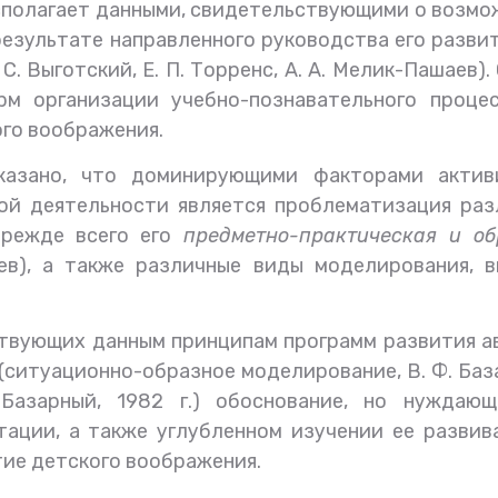
располагает данными, свидетельствующими о возм
результате направленного руководства его разви
. Выготский, Е. П. Торренс, А. А. Мелик-Пашаев).
м организации учебно-познавательного процес
ого воображения.
казано, что доминирующими факторами актив
ой деятельности является проблематизация раз
прежде всего его
предметно-практическая и об
цев), а также различные виды моделирования, 
твующих данным принципам программ развития а
(ситуационно-образное моделирование, В. Ф. Баз
Базарный, 1982 г.) обоснование, но нуждающ
тации, а также углубленном изучении ее разви
тие детского воображения.