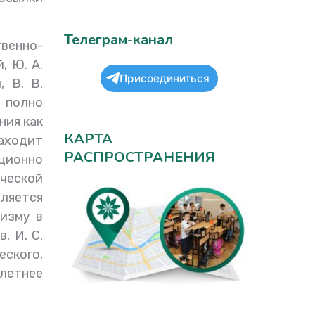
Телеграм-канал
венно-
, Ю. А.
Присоединиться
, В. В.
 полно
ния как
КАРТА
аходит
РАСПРОСТРАНЕНИЯ
ционно
ческой
вляется
изму в
, И. С.
ского,
летнее