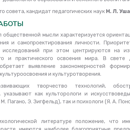
о совета, кандидат педагогических наук
М. Л. Уш
АБОТЫ
 общественной мысли характеризуется ориентац
ения и самопроектирования личности. Приорите
х исследований при этом центрируются на из
го и практического освоения мира. В свете 
обретает выявление закономерностей формир
культуроосвоения и культуротворения.
звивающих творчество технологий, обост
 указывают как культорологи и искусствоведы 
М. Пагано, Э. Зигфельд), так и психологи (Я. А. Пон
хологической литературе положение, что им
расте имеются наиболее благоприятные предп