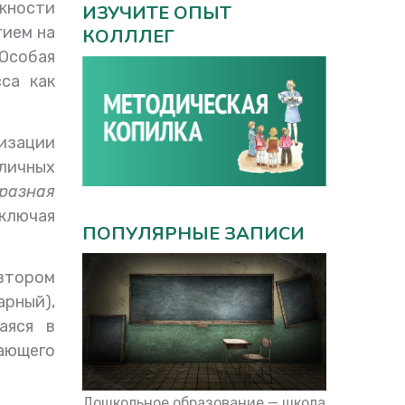
ожности
ИЗУЧИТЕ ОПЫТ
тием на
КОЛЛЛЕГ
 Особая
са как
изации
личных
разная
включая
ПОПУЛЯРНЫЕ ЗАПИСИ
втором
арный),
аяся в
вающего
Дошкольное образование — школа