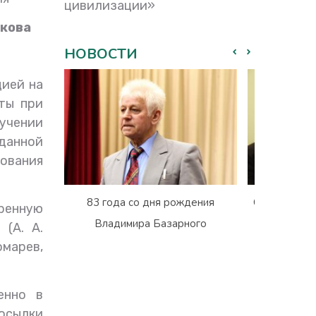
цивилизации»
акова
НОВОСТИ
ией на
ты при
учении
данной
ования
83 года со дня рождения
Сегодня три 
ренную
Владимира Базарного
Владими
(А. А.
Б
омарев,
енно в
осылки