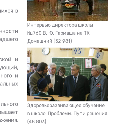
щихся в
Интервью директора школы
нности
№760 В. Ю. Гармаша на ТК
адшего
Домашний
(52 981)
ской и
ующий,
ного и
тальных
льного
Здоровьеразвивающее обучение
вышает
в школе. Проблемы. Пути решения
жения,
(48 803)