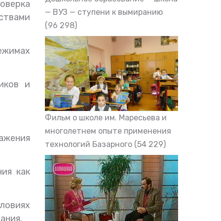
оверка
— ВУЗ — ступени к вымиранию
ствами
(96 298)
ежимах
иков и
Фильм о школе им. Маресьева и
многолетнем опыте применения
ражения
технологий Базарного
(54 229)
ния как
ловиях
ания.