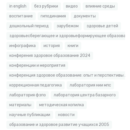
in english
без рубрики
видео
влияние среды
воспитание
гиподинамия
документы
дошкольный период
зарубежом
здоровье детей
здоровьесберегающее и здоровьеформирующее образовате
инфографика
история
книги
конферения здоровое образование 2024
конференции и мероприятия
конференция здоровое образование: опыт и перспективы 2
коррекционная педагогика
лаборатория нии мпс
лаборатория фзпо
лаборатория центра базарного
материалы
методическая копилка
научные публикации
новости
образование и здоровое развитие учащихся 2005