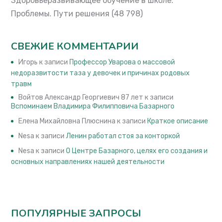
Здоровьеразвивающее обучение в школе.
Проблемы. Пути решения
(48 798)
СВЕЖИЕ КОММЕНТАРИИ
Игорь
к записи
Профессор Уварова о массовой
недоразвитости таза у девочек и причинах родовых
травм
Войтов Александр Георгиевич 87 лет
к записи
Вспоминаем Владимира Филипповича Базарного
Елена Михайловна Плюснина
к записи
Краткое описание
Nesa
к записи
Ленин работал стоя за конторкой
Nesa
к записи
О Центре Базарного, целях его создания и
основных направлениях нашей деятельности
ПОПУЛЯРНЫЕ ЗАПРОСЫ