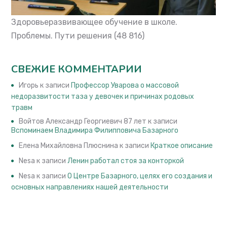
Здоровьеразвивающее обучение в школе.
Проблемы. Пути решения
(48 816)
СВЕЖИЕ КОММЕНТАРИИ
Игорь
к записи
Профессор Уварова о массовой
недоразвитости таза у девочек и причинах родовых
травм
Войтов Александр Георгиевич 87 лет
к записи
Вспоминаем Владимира Филипповича Базарного
Елена Михайловна Плюснина
к записи
Краткое описание
Nesa
к записи
Ленин работал стоя за конторкой
Nesa
к записи
О Центре Базарного, целях его создания и
основных направлениях нашей деятельности