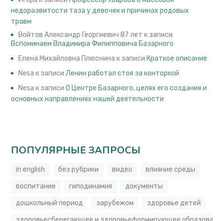
недоразвитости таза у девочек и причинах родовых
травм
Войтов Александр Георгиевич 87 лет
к записи
Вспоминаем Владимира Филипповича Базарного
Елена Михайловна Плюснина
к записи
Краткое описание
Nesa
к записи
Ленин работал стоя за конторкой
Nesa
к записи
О Центре Базарного, целях его создания и
основных направлениях нашей деятельности
ПОПУЛЯРНЫЕ ЗАПРОСЫ
in english
без рубрики
видео
влияние среды
воспитание
гиподинамия
документы
дошкольный период
зарубежом
здоровье детей
здоровьесберегающее и здоровьеформирующее образовате