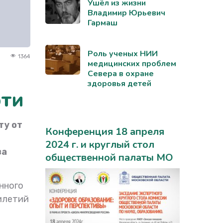
Ушёл из жизни
Владимир Юрьевич
Гармаш
Роль ученых НИИ
1364
медицинских проблем
Севера в охране
здоровья детей
рти
ту от
Конференция 18 апреля
2024 г. и круглый стол
за
общественной палаты МО
нного
илетий