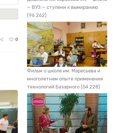
— ВУЗ — ступени к вымиранию
(96 262)
0
Фильм о школе им. Маресьева и
многолетнем опыте применения
технологий Базарного
(54 228)