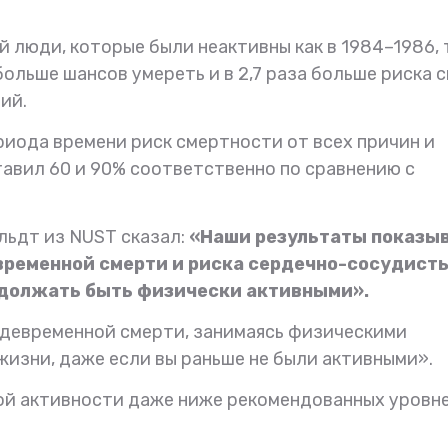
 люди, которые были неактивны как в 1984–1986, т
больше шансов умереть и в 2,7 раза больше риска 
ий.
риода времени риск смертности от всех причин и
авил 60 и 90% соответственно по сравнению с
льдт из NUST сказал:
«Наши результаты показы
временной смерти и риска сердечно-сосудист
83 года со дня рождения
Сегодня три года как 
одолжать быть физически активными».
Владимира Базарного
Владимира Филипп
девременной смерти, занимаясь физическими
Базарного
жизни, даже если вы раньше не были активными».
ой активности даже ниже рекомендованных уровн