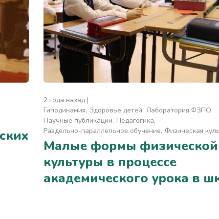
2 года назад
Гиподинамия
Здоровье детей
Лаборатория ФЗПО
Научные публикации
Педагогика
Раздельно-параллельное обучение
Физическая кул
ских
Малые формы физической
культуры в процессе
академического урока в ш