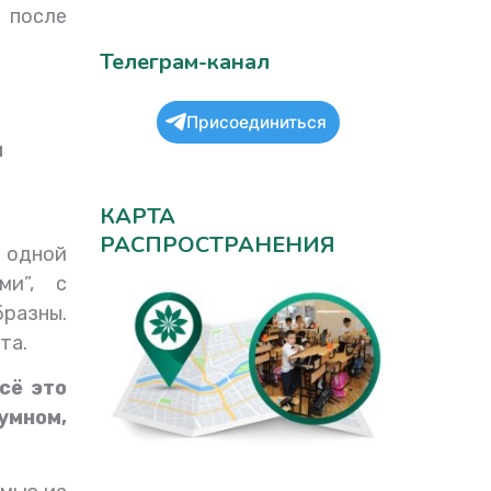
е после
Телеграм-канал
Присоединиться
и
КАРТА
РАСПРОСТРАНЕНИЯ
 одной
ми”, с
бразны.
та.
сё это
умном,