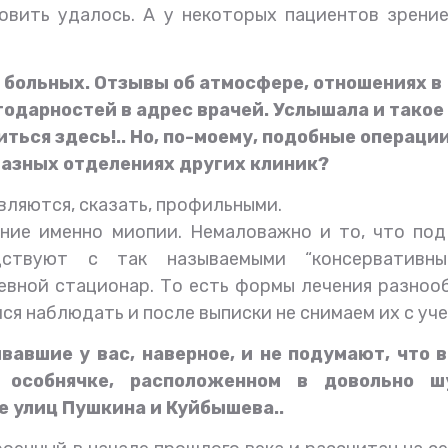
овить удалось. А у некоторых пациентов зрени
 больных. Отзывы об атмосфере, отношениях в
годарностей в адрес врачей. Услышала и такое
ться здесь!.. Но, по-моему, подобные операци
глазных отделениях других клиник?
являются, сказать, профильными.
ние именно миопии. Немаловажно и то, что под
ствуют с так называемыми “консервативны
вной стационар. То есть формы лечения разноо
ся наблюдать и после выписки не снимаем их с уче
вавшие у вас, наверное, и не подумают, что в
 особнячке, расположенном в довольно ш
е улиц Пушкина и Куйбышева..