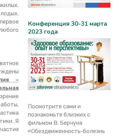
ожилых.
лодых.
 первое
Конференция 30-31 марта
любого
2023 года
кватное
уждены
пия –
ельная
 зрение
работы.
Посмотрите сами и
настика
познакомьте близких с
тики. Я
фильмом В. Берчуна
участия
«Обездвиженность-болезнь