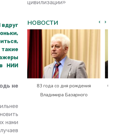
цивилизации»
НОВОСТИ
 вдруг
оньки,
иться,
 такие
нажеры
 в НИИ
юдь не
83 года со дня рождения
Сегодня три 
Владимира Базарного
Владими
Б
вильнее
новить
ых нами
лучаев