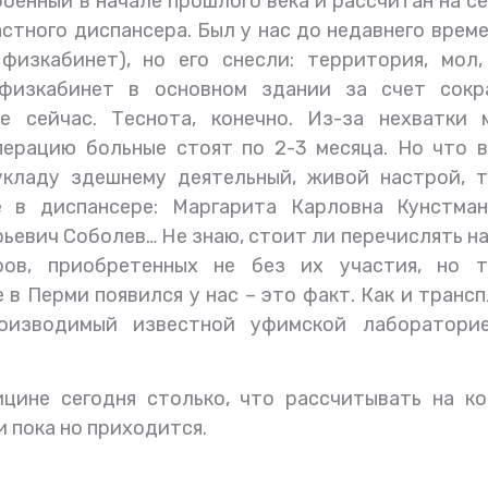
оенный в начале прошлого века и рассчитан на с
астного диспансера. Был у нас до недавнего врем
физкабинет), но его снесли: территория, мол,
физкабинет в основном здании за счет сокр
ре сейчас. Теснота, конечно. Из-за нехватки 
перацию больные стоят по 2-3 месяца. Но что 
укладу здешнему деятельный, живой настрой, т
 в диспансере: Маргарита Карловна Кунстман
ьевич Соболев… Не знаю, стоит ли перечислять н
ров, приобретенных не без их участия, но т
в Перми появился у нас – это факт. Как и транс
роизводимый известной уфимской лаборатори
цине сегодня столько, что рассчитывать на ко
 пока но приходится.