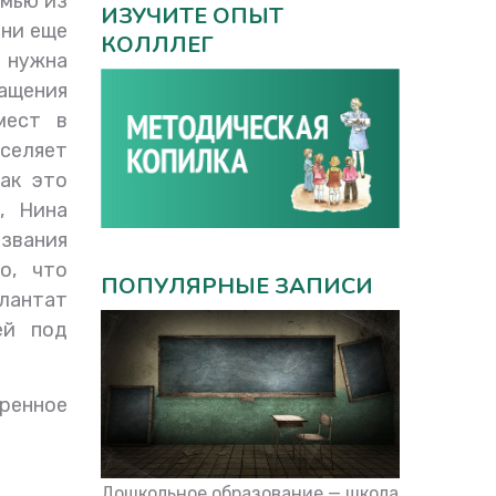
емью из
ИЗУЧИТЕ ОПЫТ
ени еще
КОЛЛЛЕГ
 нужна
ащения
мест в
вселяет
ак это
, Нина
азвания
о, что
ПОПУЛЯРНЫЕ ЗАПИСИ
плантат
ей под
ренное
Дошкольное образование — школа