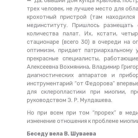
—
Да, бывший дом купца Крылова, постр
трех человек, не лучшее место для обл
крохотный пристрой (там находился 
мединституту. Пришлось размещать 
количества палат. Их, кстати, четы
стационаре (всего 30) в очереди на о
оптимизм, придает патриархальному 
прекрасные специалисты, работающие
Алексеевна Вохмянина, Владимир Григор
диагностических аппаратов и прибо
инструментарий “от Федорова” впервые 
для склеропластики при миопии, п
руководством Э. Р. Мулдашева.
Но при всем при том “прорех” в меди
изменение отношения к проблеме миопии
Беседу вела В. Шуваева