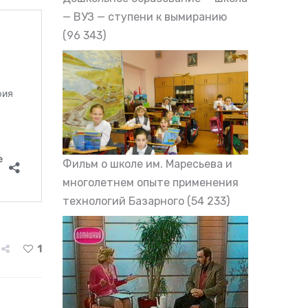
— ВУЗ — ступени к вымиранию
(96 343)
Фильм о школе им. Маресьева и
многолетнем опыте применения
технологий Базарного
(54 233)
1