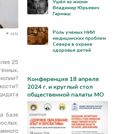
Ушёл из жизни
Владимир Юрьевич
Гармаш
Роль ученых НИИ
2432
медицинских проблем
Севера в охране
здоровья детей
олее 25
тённых,
миопии?
Конференция 18 апреля
2024 г. и круглый стол
укости?
общественной палаты МО
дидата
а базе
рослых.
намного