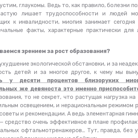
устим, глаукомы. Ведь то, как правило, болезни п
частую лишает трудоспособности и людей мо
ущих к инвалидности, миопия занимает сегодня
ечальные факты, характерные практически для 
ваемся зрением за рост образования?
 ухудшение экологической обстановки, и за неаде
ость детей и за многое другое, к чему мы вын
шь у десяти процентов близоруких мио
альных же девяноста это именно приспособит
ования, то не секрет, что растущая нагрузка на
вильным освещением, и нерациональным режимом 
советы и рекомендации. А ведь элементарная гим
 — средство очень эффективное в плане профилак
альных офтальмотренажеров… Тут, правда, без 