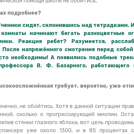
нической помощи школе не обойтись,
ах подробнее?
Ученики сидят, склонившись над тетрадками. И
 комнаты начинают бегать разноцветные ог
ки. Реакция ребят? Разумеется, расслаб
. После напряжённого смотрения перед собой
сто необходимы! А появились подобные тре
 профессора В. Ф. Базарного, работающего
ысокоосложнённая требует, вероятно, уже отн
онечно, не обойтись. Хотя в данной ситуации пра
нной, сколько о прогрессирующей миопии. Оста
репив стенки глазного яблока, вот цель проводим
испансере уже около 1300, и в 85 процентах с