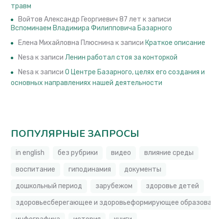
травм
Войтов Александр Георгиевич 87 лет
к записи
Вспоминаем Владимира Филипповича Базарного
Елена Михайловна Плюснина
к записи
Краткое описание
Nesa
к записи
Ленин работал стоя за конторкой
Nesa
к записи
О Центре Базарного, целях его создания и
основных направлениях нашей деятельности
ПОПУЛЯРНЫЕ ЗАПРОСЫ
in english
без рубрики
видео
влияние среды
воспитание
гиподинамия
документы
дошкольный период
зарубежом
здоровье детей
здоровьесберегающее и здоровьеформирующее образовате