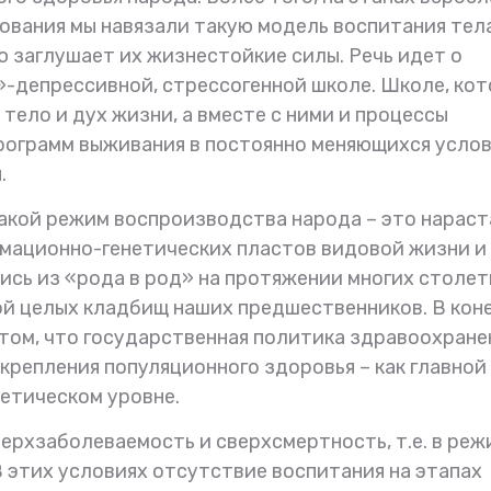
ования мы навязали такую модель воспитания тел
ю заглушает их жизнестойкие силы. Речь идет о
-депрессивной, стрессогенной школе. Школе, кот
тело и дух жизни, а вместе с ними и процессы
рограмм выживания в постоянно меняющихся усло
.
такой режим воспроизводства народа – это нарас
рмационно-генетических пластов видовой жизни и
сь из «рода в род» на протяжении многих столет
ой целых кладбищ наших предшественников. В кон
 том, что государственная политика здравоохране
крепления популяционного здоровья – как главной
етическом уровне.
верхзаболеваемость и сверхсмертность, т.е. в реж
В этих условиях отсутствие воспитания на этапах