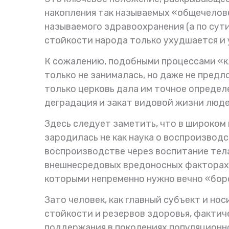
накопления так называемых «общечеловеч
называемого здравоохранения (а по сут
стойкости народа только ухудшается и 
К сожалению, подобными процессами «к
только не занималась, но даже не предл
только церковь дала им точное определе
деградация и закат видовой жизни людей
Здесь следует заметить, что в широком 
зародилась не как наука о воспроизвод
воспроизводстве через воспитание тела 
внешнесредовых вредоносных факторах, 
которыми непременно нужно вечно «бор
Зато человек, как главный субъект и н
стойкости и резервов здоровья, фактич
поддержания в поколениях популяционно