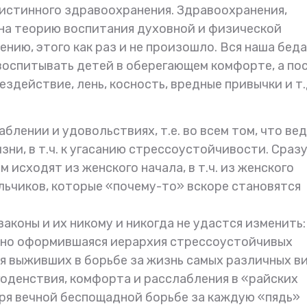
истинного здравоохранения. Здравоохранения,
 на теорию воспитания духовной и физической
нию, этого как раз и не произошло. Вся наша беда
 воспитывать детей в оберегающем комфорте, а по
ездействие, лень, косность, вредные привычки и т.д
блении и удовольствиях, т.е. во всем том, что вед
ни, в т.ч. к угасанию стрессоустойчивости. Сраз
 исходят из женского начала, в т.ч. из женского
ьчиков, которые «почему-то» вскоре становятся
83 года со дня рождения
Сегодня три года как 
Владимира Базарного
Владимира Филипп
законы и их никому и никогда не удастся изменить
Базарного
онно оформившаяся иерархия стрессоустойчивых
 выживших в борьбе за жизнь самых различных в
оденствия, комфорта и расслабления в «райских
ря вечной беспощадной борьбе за каждую «пядь»