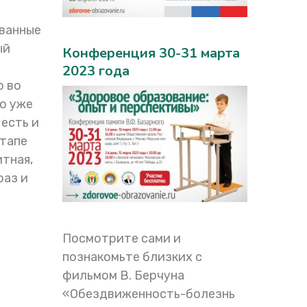
рванные
ый
Конференция 30-31 марта
2023 года
о во
то уже
 есть и
этапе
тная,
раз и
Посмотрите сами и
познакомьте близких с
фильмом В. Берчуна
«Обездвиженность-болезнь