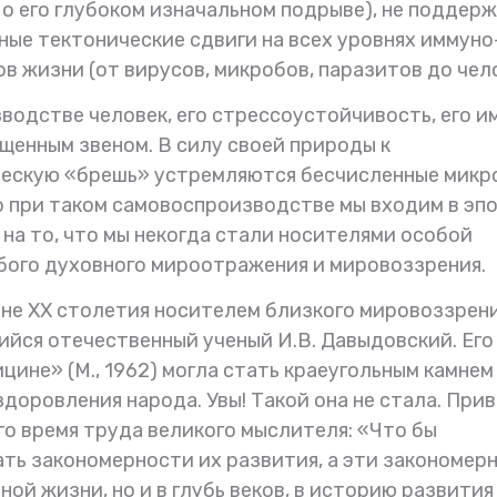
 о его глубоком изначальном подрыве), не поддер
ные тектонические сдвиги на всех уровнях иммуно
в жизни (от вирусов, микробов, паразитов до чело
зводстве человек, его стрессоустойчивость, его и
щенным звеном. В силу своей природы к
ческую «брешь» устремляются бесчисленные микр
то при таком самовоспроизводстве мы входим в эп
на то, что мы некогда стали носителями особой
бого духовного мироотражения и мировоззрения.
не ХХ столетия носителем близкого мировоззрени
йся отечественный ученый И.В. Давыдовский. Его
ине» (М., 1962) могла стать краеугольным камнем
доровления народа. Увы! Такой она не стала. При
о время труда великого мыслителя: «Что бы
ть закономерности их развития, а эти закономер
ной жизни, но и в глубь веков, в историю развития