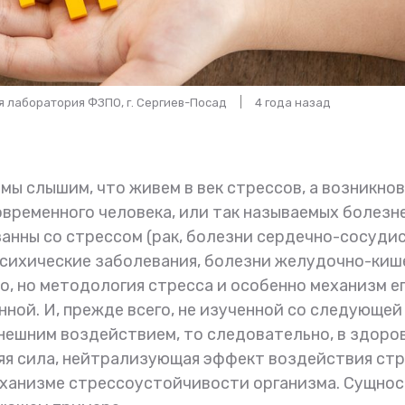
ая лаборатория ФЗПО, г. Сергиев-Посад
4 года назад
мы слышим, что живем в век стрессов, а возникно
временного человека, или так называемых болезн
анны со стрессом (рак, болезни сердечно-сосуди
сихические заболевания, болезни желудочно-киш
ьно, но методология стресса и особенно механизм е
ной. И, прежде всего, не изученной со следующей
внешним воздействием, то следовательно, в здоро
яя сила, нейтрализующая эффект воздействия стр
еханизме стрессоустойчивости организма. Сущнос