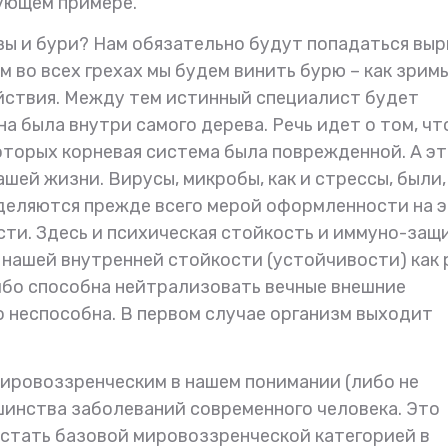
дующем примере.
озы и бури? Нам обязательно будут попадаться вы
м во всех грехах мы будем винить бурю – как зрим
йствия. Между тем истинный специалист будет
а была внутри самого дерева. Речь идет о том, чт
которых корневая система была поврежденной. А э
ашей жизни. Вирусы, микробы, как и стрессы, были,
еделяются прежде всего мерой оформленности на 
ти. Здесь и психическая стойкость и иммуно-защи
 нашей внутренней стойкости (устойчивости) как 
ибо способна нейтрализовать вечные внешние
бо неспособна. В первом случае организм выходит
ировоззренческим в нашем понимании (либо не
шинства заболеваний современного человека. Это
 стать базовой мировоззренческой категорией в