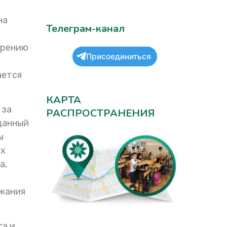
на
Телеграм-канал
ирению
Присоединиться
ается
КАРТА
 за
РАСПРОСТРАНЕНИЯ
зданный
ы
ях
а,
ржания
са и