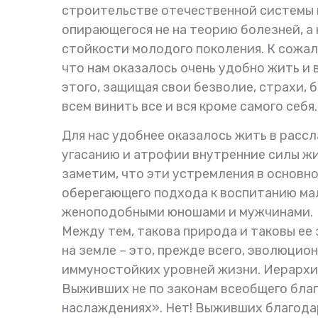
строительстве отечественной системы 
опирающегося не на теорию болезней, а
стойкости молодого поколения. К сожале
что нам оказалось очень удобно жить и
этого, защищая свои безволие, страхи, б
всем винить все и вся кроме самого себя.
Для нас удобнее оказалось жить в рассла
угасанию и атрофии внутренние силы жиз
заметим, что эти устремления в основном
оберегающего подхода к воспитанию мал
женоподобными юношами и мужчинами.
Между тем, такова природа и таковы ее 
на земле – это, прежде всего, эволюци
иммуностойких уровней жизни. Иерархия
Выживших не по законам всеобщего благ
наслаждениях». Нет! Выживших благода