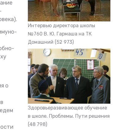
жание
-
века).
Интервью директора школы
ммуно-
№760 В. Ю. Гармаша на ТК
Домашний
(52 973)
обно-
оху
я о
 в
Здоровьеразвивающее обучение
ведем
в школе. Проблемы. Пути решения
(48 798)
ности