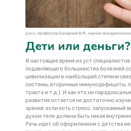
д.м.н., профессор Базарный В.Ф., научно-внедренческ
Дети или деньги?
В настоящее время из уст специалистов 
подавляющего большинства болезней со
цивилизации в наибольшей степени связ
системы, вторичные иммунодефициты, п
тракта и т.д.). И как это ни парадоксал
развития остается не достаточно изучен
зрения: если есть стресс, запускаемый 
духом теле должна быть некая внутренн
Речь идет об оформленном с детства м