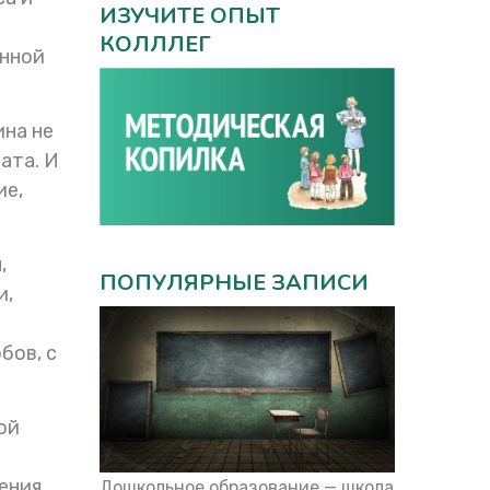
ИЗУЧИТЕ ОПЫТ
КОЛЛЛЕГ
енной
на не
ата. И
ие,
,
ПОПУЛЯРНЫЕ ЗАПИСИ
и,
бов, с
ой
ения
Дошкольное образование — школа