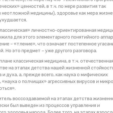
еских» ценностей, в т.ч. по мере развития так
и неотложной медицины), здоровье как мера жизн
ухудшается.
лассическая» личностно-ориентированная медици
ожила для этого элементарного понятийного аппар
ние – «тление», что означает постепенное угасан
. Но это предмет – уже другого разговора.
плане классическая медицина, в т.ч. отечественная
стве на этапах детства нашей жизненной стойкост
и духа, а, прежде всего, как наука о мифических
«наука о полчищах» агрессивных вирусов и микро
оться».
оситель воссоздаваемой на этапах детства жизненн
ески был выведен из процессов управления и
го здоровья народа. Более того, на этапах взросл