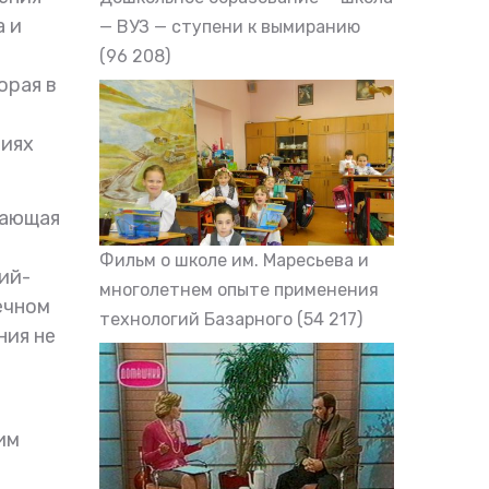
а и
— ВУЗ — ступени к вымиранию
(96 208)
орая в
виях
тающая
Фильм о школе им. Маресьева и
ий-
многолетнем опыте применения
ечном
технологий Базарного
(54 217)
ния не
им