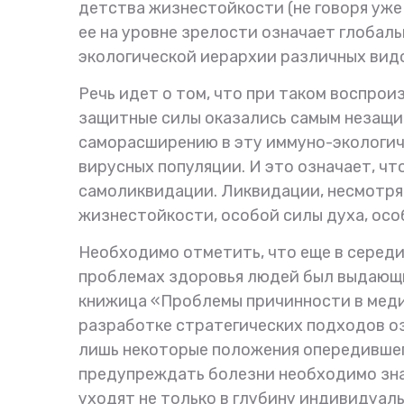
детства жизнестойкости (не говоря уже
ее на уровне зрелости означает глобаль
экологической иерархии различных видо
Речь идет о том, что при таком воспрои
защитные силы оказались самым незащи
саморасширению в эту иммуно-экологи
вирусных популяции. И это означает, ч
самоликвидации. Ликвидации, несмотря 
жизнестойкости, особой силы духа, осо
Необходимо отметить, что еще в середи
проблемах здоровья людей был выдающи
книжица «Проблемы причинности в медиц
разработке стратегических подходов оз
лишь некоторые положения опередившег
предупреждать болезни необходимо зна
уходят не только в глубину индивидуаль