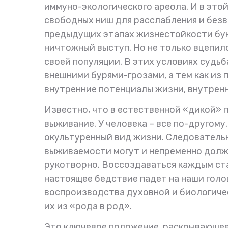
иммуно-экологического ареола. И в это
свободных ниш для расслабления и без
предыдущих этапах жизнестойкости бук
ничтожный выступ. Но не только вцепил
своей популяции. В этих условиях судь
внешними бурями-грозами, а тем как из
внутренние потенциалы жизни, внутрен
Известно, что в естественной «дикой»
выживание. У человека – все по-другому
окультуренный вид жизни. Следовательн
выживаемости могут и непременно долж
рукотворно. Воссоздаваться каждым ст
настоящее бедствие падет на наши голо
воспроизводства духовной и биологиче
их из «рода в род».
Это ключевое положение, раскрывающее 