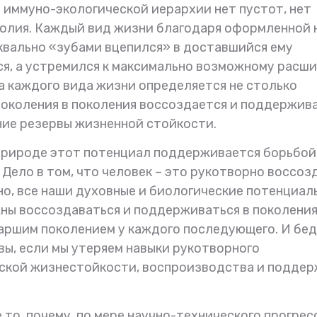
й иммуно-экологической иерархии нет пустот, нет
волия. Каждый вид жизни благодаря оформленной 
вально «зубами вцепился» в доставшийся ему
ся, а устремился к максимально возможному расш
ба каждого вида жизни определяется не столько
 поколения в поколения воссоздается и поддержив
ние резервы жизненной стойкости.
 природе этот потенциал поддерживается борьбой
. Дело в том, что человек – это рукотворно воссо
о, все наши духовные и биологические потенциал
ны воссоздаваться и поддерживаться в поколени
аршим поколением у каждого последующего. И бед
вы, если мы утеряем навыки рукотворного
ской жизнестойкости, воспроизводства и подде
то, почему, по мере научно-технического прогрес