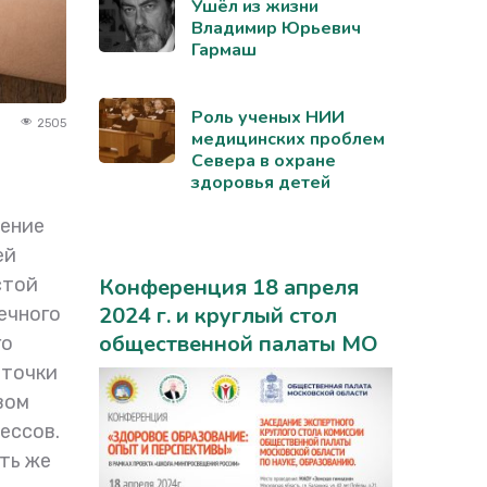
Ушёл из жизни
Владимир Юрьевич
Гармаш
Роль ученых НИИ
2505
медицинских проблем
Севера в охране
здоровья детей
вение
ей
стой
Конференция 18 апреля
2024 г. и круглый стол
ечного
общественной палаты МО
го
 точки
вом
ессов.
ть же