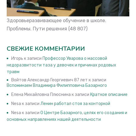
Здоровьеразвивающее обучение в школе.
Проблемы. Пути решения
(48 807)
СВЕЖИЕ КОММЕНТАРИИ
Игорь
к записи
Профессор Уварова о массовой
недоразвитости таза у девочек и причинах родовых
травм
Войтов Александр Георгиевич 87 лет
к записи
Вспоминаем Владимира Филипповича Базарного
Елена Михайловна Плюснина
к записи
Краткое описание
Nesa
к записи
Ленин работал стоя за конторкой
Nesa
к записи
О Центре Базарного, целях его создания и
основных направлениях нашей деятельности