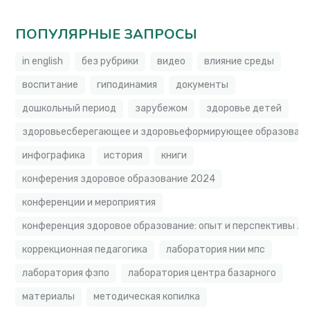
ПОПУЛЯРНЫЕ ЗАПРОСЫ
in english
без рубрики
видео
влияние среды
воспитание
гиподинамия
документы
дошкольный период
зарубежом
здоровье детей
здоровьесберегающее и здоровьеформирующее образовате
инфографика
история
книги
конферения здоровое образование 2024
конференции и мероприятия
конференция здоровое образование: опыт и перспективы 2
коррекционная педагогика
лаборатория нии мпс
лаборатория фзпо
лаборатория центра базарного
материалы
методическая копилка