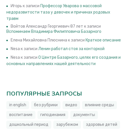
Игорь
к записи
Профессор Уварова о массовой
недоразвитости таза у девочек и причинах родовых
травм
Войтов Александр Георгиевич 87 лет
к записи
Вспоминаем Владимира Филипповича Базарного
Елена Михайловна Плюснина
к записи
Краткое описание
Nesa
к записи
Ленин работал стоя за конторкой
Nesa
к записи
О Центре Базарного, целях его создания и
основных направлениях нашей деятельности
ПОПУЛЯРНЫЕ ЗАПРОСЫ
in english
без рубрики
видео
влияние среды
воспитание
гиподинамия
документы
дошкольный период
зарубежом
здоровье детей