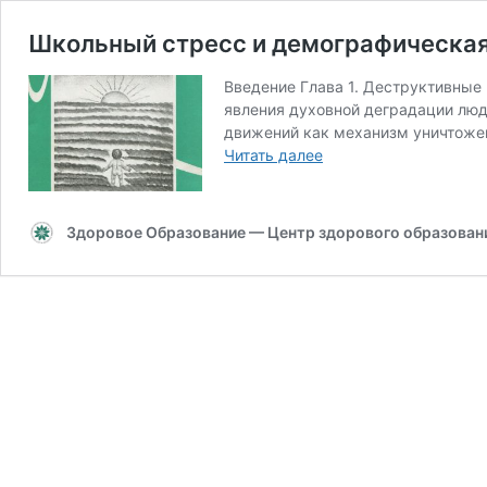
Школьный стресс и демографическая
Введение Глава 1. Деструктивные 
явления духовной деградации люд
движений как механизм уничтожени
Школьный
Читать далее
стресс
и
демографическая
Здоровое Образование — Центр здорового образования
катастрофа
России