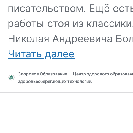
писательством. Ещё ест
работы стоя из классики
Николая Андреевича Бол
Использование
Читать далее
столов
для
работы
Здоровое Образование — Центр здорового образования
стоя
–
здоровьесберегающих технологий.
конторок
на
рубеже
18-
19-
го
веков