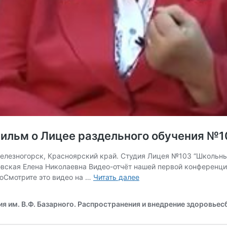
фильм о Лицее раздельного обучения №1
Железногорск, Красноярский край. Студия Лицея №103 “Школьный
овская Елена Николаевна Видео-отчёт нашей первой конференци
Учителя,
юСмотрите это видео на …
Читать далее
взрастившие
целый
 им. В.Ф. Базарного. Распространения и внедрение здоровьес
город
(фильм