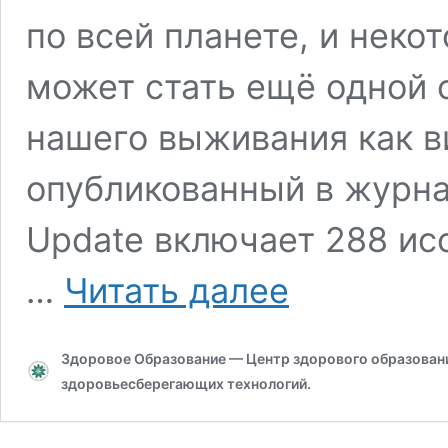
по всей планете, и неко
может стать ещё одной 
нашего выживания как в
опубликованный в журна
Update включает 288 ис
Резкое
…
Читать далее
снижение
способности
мужчин
Здоровое Образование — Центр здорового образования
к
зачатию
здоровьесберегающих технологий.
детей
«угрожает
вырождением