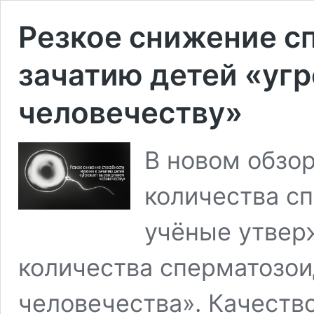
Резкое снижение с
зачатию детей «уг
человечеству»
В новом обзо
количества с
учёные утвер
количества сперматозо
человечества». Качеств