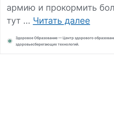
армию и прокормить бо
От
тут …
Читать далее
худого
семени
не
Здоровое Образование — Центр здорового образования
жди
доброго
здоровьесберегающих технологий.
племени