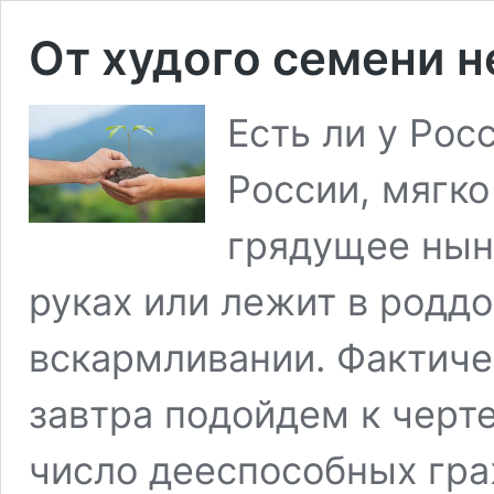
От худого семени 
Есть ли у Рос
России, мягко
грядущее нынч
руках или лежит в родд
вскармливании. Фактиче
завтра подойдем к черте
число дееспособных гра